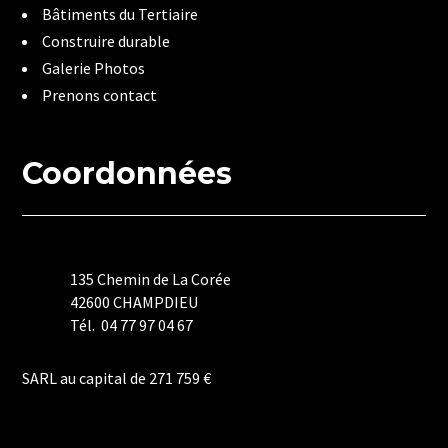
Bâtiments du Tertiaire
Construire durable
Galerie Photos
Prenons contact
Coordonnées
135 Chemin de La Corée
42600 CHAMPDIEU
Tél. 04 77 97 04 67
Mentions Légales
SARL au capital de 271 759 €
Politique de Confidentialité
Plan du Site
Création Site Internet | WEBILIKO |
Webdesign 842 Concept