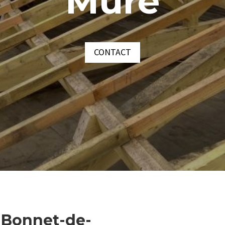
Mure
CONTACT
t-Bonnet-de-