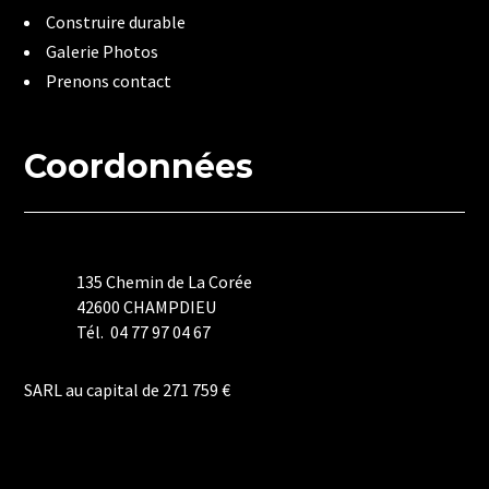
Construire durable
Galerie Photos
Prenons contact
Coordonnées
135 Chemin de La Corée
42600 CHAMPDIEU
Tél. 04 77 97 04 67
Mentions Légales
SARL au capital de 271 759 €
Politique de Confidentialité
Plan du Site
Création Site Internet | WEBILIKO |
Webdesign 842 Concept