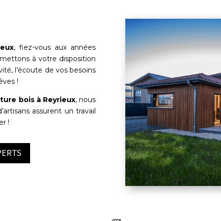
ieux
, fiez-vous aux années
mettons à votre disposition
vité, l’écoute de vos besoins
êves !
ture bois à
Reyrieux
, nous
’artisans assurent un travail
r !
PERTS