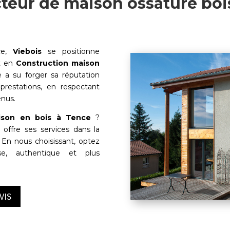
teur de maison ossature boi
ce,
Viebois
se positionne
et en
Construction maison
e a su forger sa réputation
 prestations, en respectant
enus.
ison en bois à
Tence
?
offre ses services dans la
. En nous choisissant, optez
se, authentique et plus
VIS