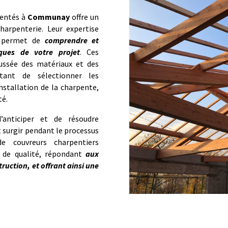
mentés à
Communay
offre un
harpenterie. Leur expertise
r permet de
comprendre et
iques de votre projet
. Ces
ussée des matériaux et des
tant de sélectionner les
nstallation de la charpente,
té.
’anticiper et de résoudre
 surgir pendant le processus
e couvreurs charpentiers
l de qualité, répondant
aux
truction, et offrant ainsi une