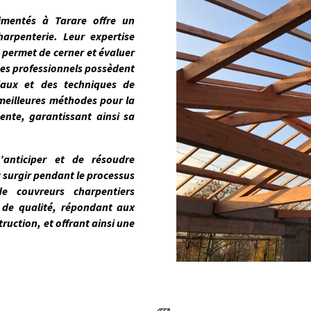
rimentés à
Tarare
offre un
harpenterie. Leur expertise
ur permet de
cerner et évaluer
Ces professionnels possèdent
iaux et des techniques de
 meilleures méthodes pour la
ente, garantissant ainsi sa
’anticiper et de résoudre
 surgir pendant le processus
e couvreurs charpentiers
l de qualité, répondant
aux
truction, et offrant ainsi une
.