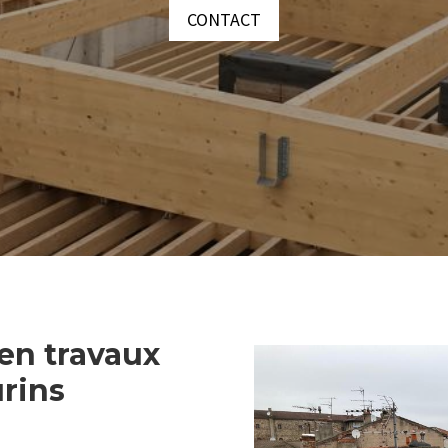
CONTACT
 en travaux
rins