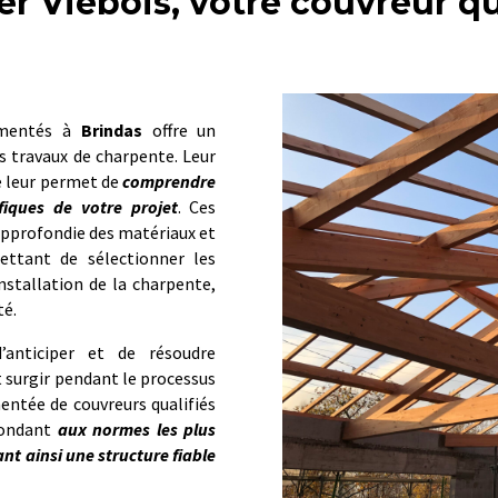
er Viebois, votre couvreur qu
rimentés à
Brindas
offre un
es travaux de charpente. Leur
e leur permet de
comprendre
fiques de votre projet
. Ces
pprofondie des matériaux et
ettant de sélectionner les
nstallation de la charpente,
té.
’anticiper et de résoudre
 surgir pendant le processus
entée de couvreurs qualifiés
épondant
aux normes les plus
ant ainsi une structure fiable