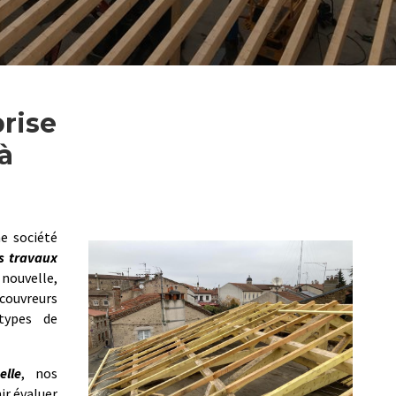
prise
à
e société
s travaux
ouvelle,
ouvreurs
 types de
elle
, nos
ir évaluer