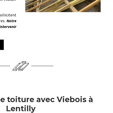
llicitent
res.
Notre
ntervenir
e toiture avec Viebois à
Lentilly