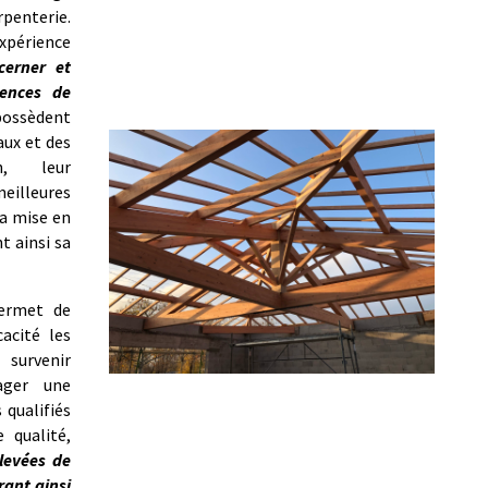
rpenterie.
xpérience
cerner et
gences de
 possèdent
aux et des
n, leur
illeures
a mise en
t ainsi sa
permet de
cacité les
 survenir
ager une
 qualifiés
 qualité,
levées de
rant ainsi