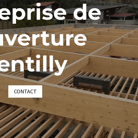
eprise de
uverture
entilly
CONTACT