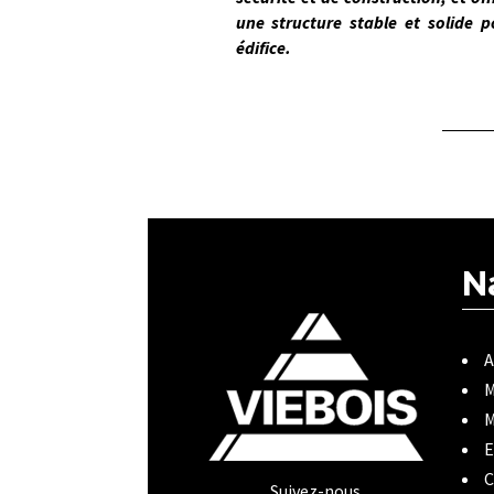
une structure stable et solide p
édifice.
N
A
M
M
E
C
Suivez-nous