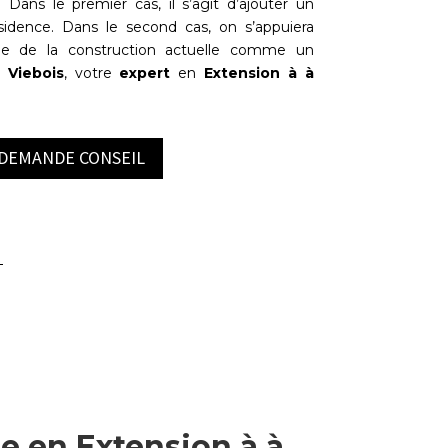
. Dans le premier cas, il s’agit d’ajouter un
idence. Dans le second cas, on s’appuiera
ie de la construction actuelle comme un
à
Viebois
, votre
expert
en
Extension à à
 DEMANDE CONSEIL
ée en Extension à à