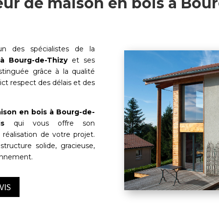
ur de maison en bois à Bou
n des spécialistes de la
 à
Bourg-de-Thizy
et ses
istinguée grâce à la qualité
rict respect des délais et des
ison en bois à
Bourg-de-
is
qui vous offre son
éalisation de votre projet.
structure solide, gracieuse,
ronnement.
VIS