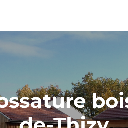
ossature boi
de-Thizy