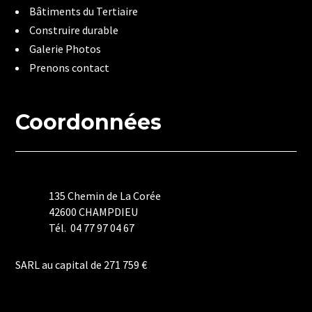
Bâtiments du Tertiaire
Construire durable
Galerie Photos
Prenons contact
Coordonnées
135 Chemin de La Corée
42600 CHAMPDIEU
Tél. 04 77 97 04 67
Mentions Légales
SARL au capital de 271 759 €
Politique de Confidentialité
Plan du Site
Création Site Internet | WEBILIKO |
Webdesign 842 Concept