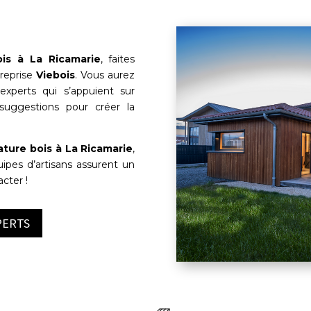
is à
La Ricamarie
, faites
treprise
Viebois
. Vous aurez
experts qui s’appuient sur
t suggestions pour créer la
ature bois à
La Ricamarie
,
uipes d’artisans assurent un
acter !
PERTS