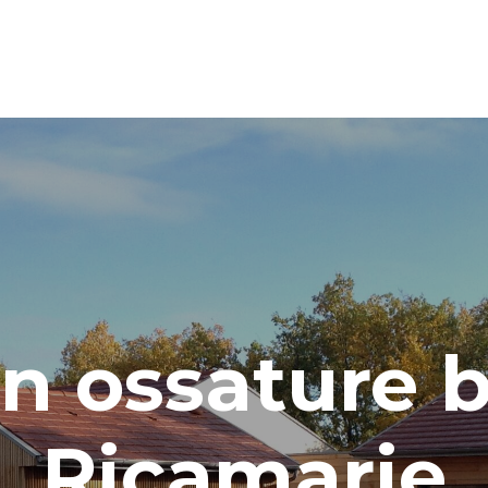
n ossature b
Ricamarie