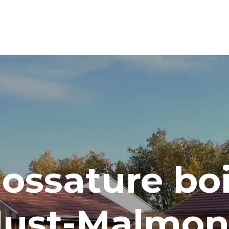
ossature boi
Just-Malmon