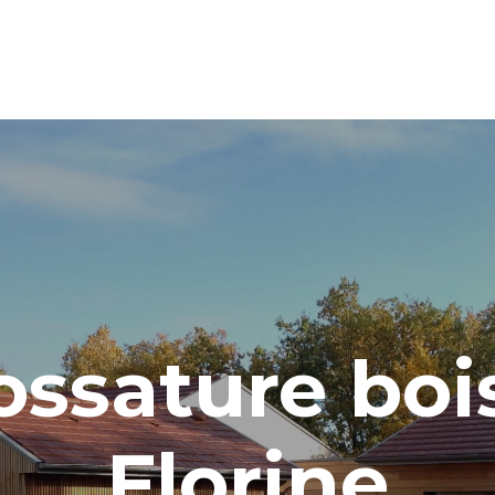
ssature boi
Florine