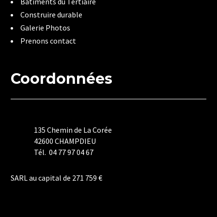
Bâtiments du Tertiaire
Construire durable
Galerie Photos
Prenons contact
Coordonnées
135 Chemin de La Corée
42600 CHAMPDIEU
Tél. 04 77 97 04 67
Mentions Légales
SARL au capital de 271 759 €
Politique de Confidentialité
Plan du Site
Création Site Internet | WEBILIKO |
Webdesign 842 Concept