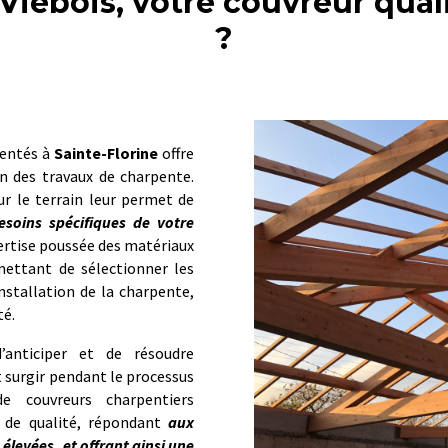
 Viebois, votre couvreur quali
?
mentés à
Sainte-Florine
offre
on des travaux de charpente.
ur le terrain leur permet de
esoins spécifiques de votre
ertise poussée des matériaux
mettant de sélectionner les
nstallation de la charpente,
té.
’anticiper et de résoudre
 surgir pendant le processus
e couvreurs charpentiers
l de qualité, répondant
aux
 élevées, et offrant ainsi une