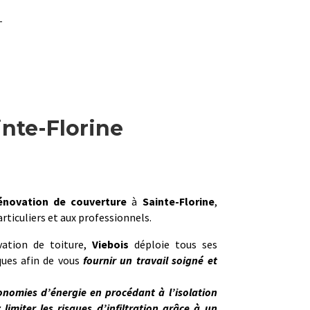
inte-Florine
énovation de couverture
à
Sainte-Florine
,
rticuliers et aux professionnels.
vation de toiture,
Viebois
déploie tous ses
ues afin de vous
fournir un travail soigné et
onomies d’énergie en procédant à l’isolation
limiter les risques d’infiltration grâce à un