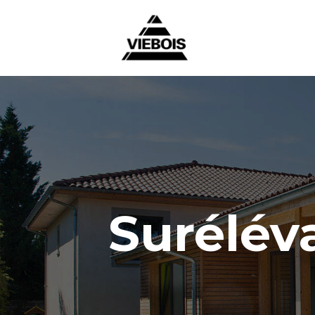
Surélév