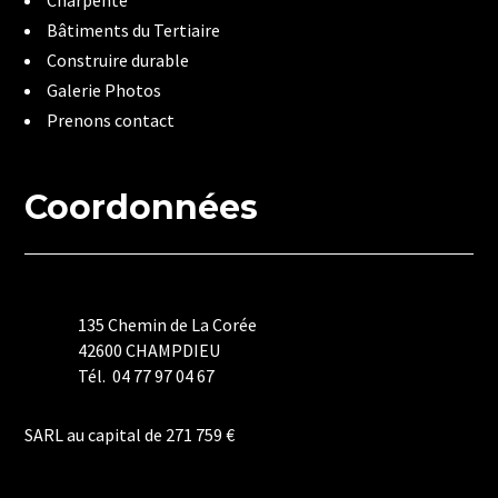
Charpente
Bâtiments du Tertiaire
Construire durable
Galerie Photos
Prenons contact
Coordonnées
135 Chemin de La Corée
42600 CHAMPDIEU
Tél. 04 77 97 04 67
Mentions Légales
SARL au capital de 271 759 €
Politique de Confidentialité
Plan du Site
Création Site Internet | WEBILIKO |
Webdesign 842 Concept